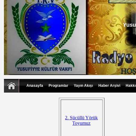
Yusu
Anasayfa
Programlar
Yayın Akışı
Haber Arşivi
Hakkı
2. Sücüllü Yörük
Toyumuz