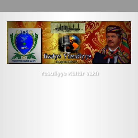
Yusufiyye Kültür Vakfı