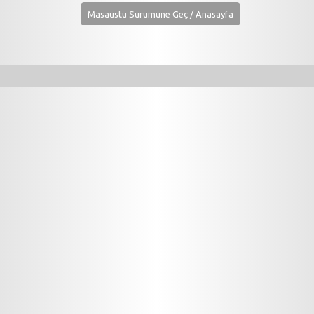
Masaüstü Sürümüne Geç / Anasayfa